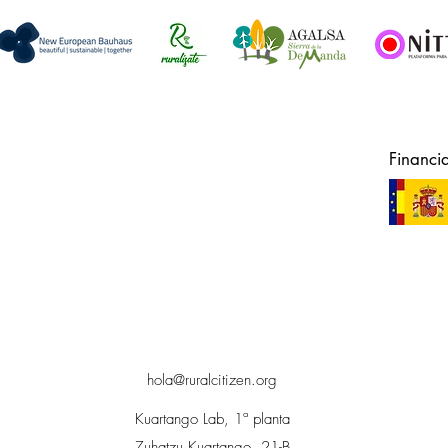
Financi
hola@ruralcitizen.org
Kuartango Lab, 1ª planta
Zuhatzu Kuartango, 21-B