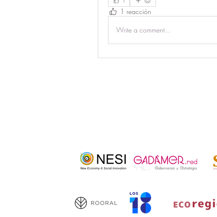
1
1 reacción
Write a comment...