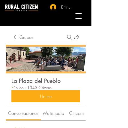
Entrar - Registro
Grupos
La Plaza del Pueblo
Público
·
1343 Citizens
Unirse
Conversaciones
Multimedia
Citizens
Acerca de