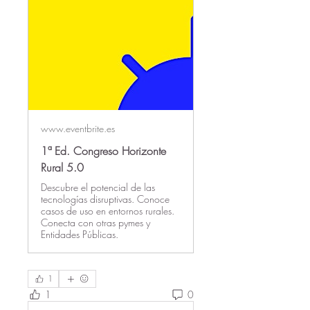
www.eventbrite.es
1ª Ed. Congreso Horizonte
Rural 5.0
Descubre el potencial de las
tecnologías disruptivas. Conoce
casos de uso en entornos rurales.
Conecta con otras pymes y
Entidades Públicas.
1
1
0