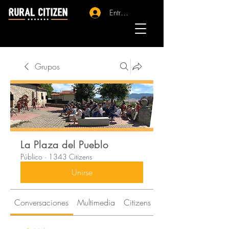
Entrar - Registro
Grupos
La Plaza del Pueblo
Público
·
1343 Citizens
Unirse
Conversaciones
Multimedia
Citizens
Acerca de