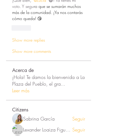
¡Qué bien
, 
@Lucía
 😃! Ya tienes mi 
voto. Y segu
ro que se sumarán muchos 
más de la comunidad. ¡Ya nos contarás 
cómo queda! 😘
Like
Show more replies
Show more comments
Acerca de
¡Hola! Te damos la bienvenida a La
Plaza del Pueblo, el gra
...
Leer más
Citizens
Sabrina García
Seguir
Lexander Loaiza Figueroa
Seguir