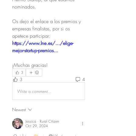
nominados. 
Os dejo el enlace a los premios y 
empresas finalistas, por si os 
apetece participar: 
https://www.lne.es/.../elige-
mejor-startup-premios
...
¡Muchas gracias!
3
3
4
Write a comment...
Newest
Jessica · Rural Citizen
Oct 29, 2024