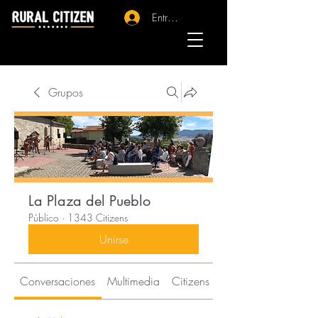
Entrar - Registro
Grupos
La Plaza del Pueblo
Público
·
1343 Citizens
Unirse
Conversaciones
Multimedia
Citizens
Acerca de