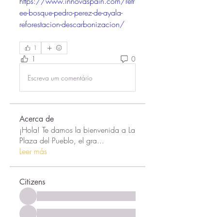
https://www.innovaspain.com/retr
ee-bosque-pedro-perez-de-ayala-
reforestacion-descarbonizacion/
1
1
0
Escreva um comentário
Acerca de
¡Hola! Te damos la bienvenida a La
Plaza del Pueblo, el gra
...
Leer más
Citizens