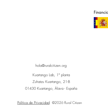
Financi
hola@ruralcitizen.org
Kuartango Lab, 1ª planta
Zuhatzu Kuartango, 21-B
01430 Kuartango, Álava - España
Política de Privacidad
©2026 Rural Citizen