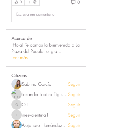
0
0
Escreva um comentário
Acerca de
¡Hola! Te damos la bienvenida a La
Plaza del Pueblo, el gra
...
Leer más
Citizens
Sabrina García
Seguir
Lexander Loaiza Figueroa
Seguir
Oli
Seguir
Oli
inesvalentina1
Seguir
inesvalentina1
Alejandro Hernández Renner
Seguir