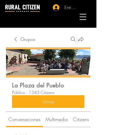
Entrar - Registro
Grupos
La Plaza del Pueblo
Público
·
1343 Citizens
Unirse
Conversaciones
Multimedia
Citizens
Acerca de