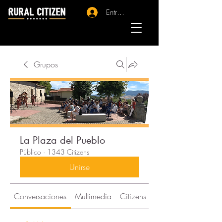
Entrar - Registro
Grupos
La Plaza del Pueblo
Público
·
1343 Citizens
Unirse
Conversaciones
Multimedia
Citizens
Acerca de