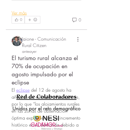
Ver más
0
0
Jaione - Comunicación
Rural Citizen
Acerca de
anteayer
¡Hola! Te damos la bienvenida al
El turismo rural alcanza el
grupo 'Noticias' . Un espa
...
70% de ocupación en
Leer más
agosto impulsado por el
eclipse
El 
eclipse
 del 12 de agosto ha 
añadido un estímulo a las reservas, 
Red de Colaboradores
por lo que “los alojamientos rurales 
Unidos por el reto demográfico
en las zonas de observación 
óptima experimentan un incremento 
histórico en su demanda debido a 