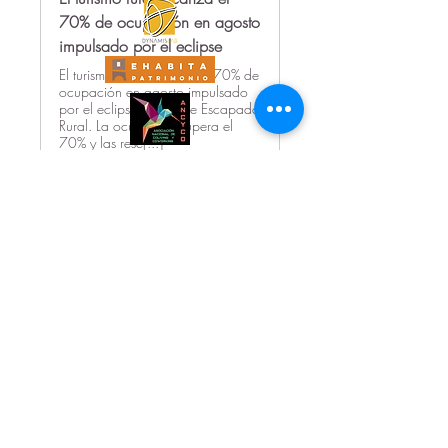
70% de ocupación en agosto
impulsado por el eclipse
El turismo rural alcanza el 70% de
ocupación en agosto impulsado
por el eclipse. Datos de Escapada
Rural. La ocupación supera el
70% y las rese[...]
Ver más
0
0
1
Jaione - Comunicación
Rural Citizen
hace 3 días
La chispa del lunes, las
aguas de marzo y el éxodo