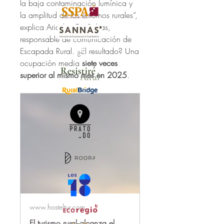
la baja contaminación lumínica y 
la amplitud de los entornos rurales”, 
explica 
Ariadna De Salsas
, 
responsable de comunicación de 
Escapada Rural. ¿El resultado? Una 
ocupación media 
siete veces 
superior al mismo mes en 2025
.
www.hosteltur.com
El turismo rural alcanza el