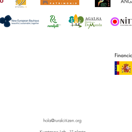
Financi
hola@ruralcitizen.org
Kuartango Lab, 1ª planta