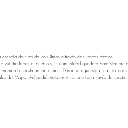
Cuando el talento del rural se
El R
une, surge la magia ✨
Inno
Evol
esencia de Aras de los Olmos a través de vuestros retratos 
 a vuestra labor, el pueblo y su comunidad quedará para siempre e
atrimonio de nuestro mundo rural. ¡Deseando que siga esa ruta por l
urales del Mapa! Así podré visitarlos y conocerlos a través de vuestros