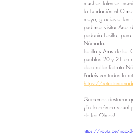
muchos Talentos incre
la Fundación el Olmo
mayo, gracias a Toni 
pudimos visitar Aras 
pedanía Losilla, para 
Nómada.
Losilla y Aras de los
pueblos 20 y 21 en nu
desarrollar Retrato 
Podeís ver todos lo r
https://retratonomad
Queremos destacar qu
¡
En la crónica visual 
de los Olmos!
https://youtu.be/jjqpxB