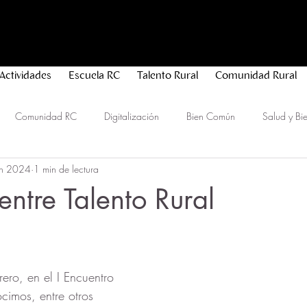
Actividades
Escuela RC
Talento Rural
Comunidad Rural
Comunidad RC
Digitalización
Bien Común
Salud y Bie
un 2024
1 min de lectura
idad
entre Talento Rural
rellas.
ero, en el I Encuentro 
cimos, entre otros 