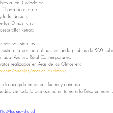
íbles a Toni Collado de 
. El pasado mes de 
y la fundación, 
de los Olmos, y su 
desarrollar Retrato 
 Olmos han sido los 
estra ruta por todo el país visitando pueblos de 500 habi
Nómada: Archivo Rural Contemporáneo. 
etratos realizados en Aras de los Olmos en: 
a.com/pueblos/aras-de-los-olmos/
e la acogida en ambos fue muy cariñosa. 
podéis ver todo lo que ocurrió en torno a la Bitxa en nuestra
-Kfd0?feature=shared