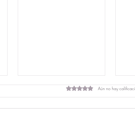
Obtuvo 0 de 5 estrellas.
Aún no hay calificac