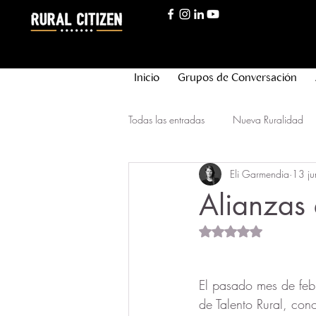
Inicio
Grupos de Conversación
Todas las entradas
Nueva Ruralidad
Eli Garmendia
13 j
Innovación Rural
Nueva Longev
Alianzas 
Obtuvo NaN de 5 est
El pasado mes de febr
de Talento Rural, cono