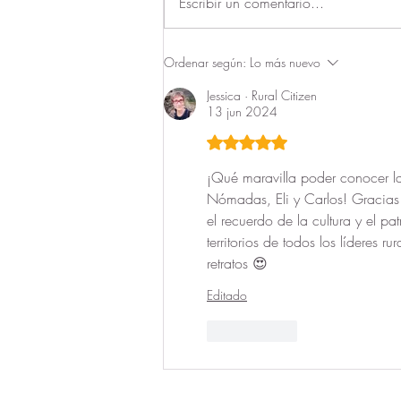
Otro paso conjunto hacia la
Escribir un comentario...
Nueva Ruralidad
Ordenar según:
Lo más nuevo
Jessica · Rural Citizen
13 jun 2024
Obtuvo 5 de 5 estrellas.
¡Qué maravilla poder conocer la 
Nómadas, Eli y Carlos! Gracias
el recuerdo de la cultura y el p
territorios de todos los líderes r
retratos 😍
Editado
Me gusta