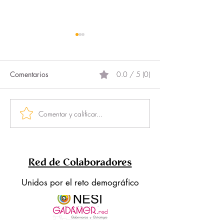
Comentarios
0.0 / 5 (0)
Comentar y calificar...
La innovación rural se
Otro paso conju
abre paso, un año más,
la Nueva Rurali
desde Ponferrada
Red de Colaboradores
Unidos por el reto demográfico