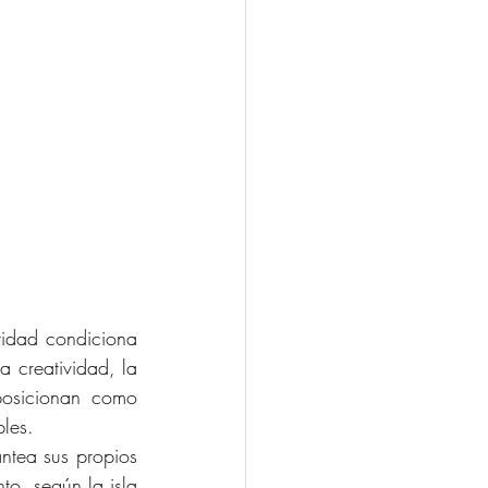
ridad condiciona 
 creatividad, la 
osicionan como 
bles.
antea sus propios 
o, según la isla 