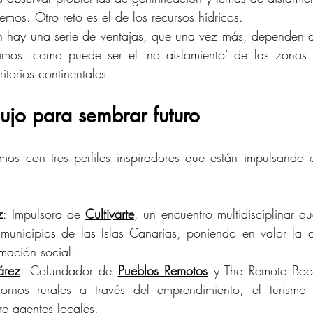
mos. Otro reto es el de los recursos hídricos. 
n hay una serie de ventajas, que una vez más, dependen de
mos, como puede ser el ‘no aislamiento’ de las zonas r
itorios continentales.
ujo para sembrar futuro
amos con tres perfiles inspiradores que están impulsando
z
: Impulsora de 
Cultivarte
, un encuentro multidisciplinar qu
 municipios de las Islas Canarias, poniendo en valor la c
rmación social.
árez
: Cofundador de 
Pueblos Remotos
 y The Remote Book
tornos rurales a través del emprendimiento, el turismo 
re agentes locales.