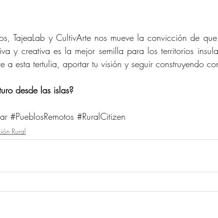
s, TajeaLab y CultivArte nos mueve la convicción de que l
va y creativa es la mejor semilla para los territorios insul
 a esta tertulia, aportar tu visión y seguir construyendo c
turo desde las islas?
ar
#PueblosRemotos
#RuralCitizen
ión Rural