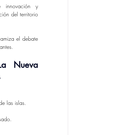
e innovación y 
n del territorio 
namiza el debate 
antes.
La Nueva 
s
e las islas.
asado.