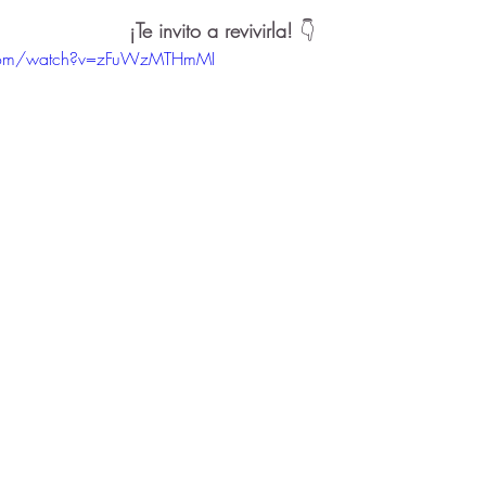
¡Te invito a revivirla! 
👇
.com/watch?v=zFuWzMTHmMI