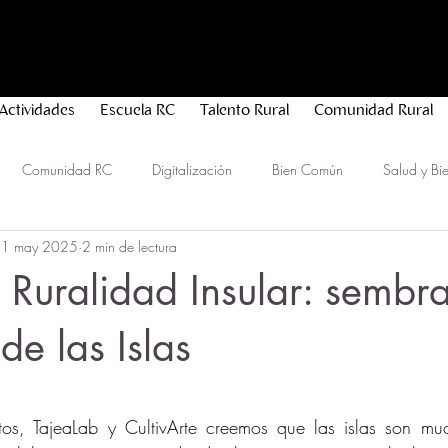
Actividades
Escuela RC
Talento Rural
Comunidad Rural
Comunidad RC
Digitalización
Bien Común
Salud y Bie
1 may 2025
2 min de lectura
idad
 Ruralidad Insular: sembr
de las Islas
rellas.
os, TajeaLab y CultivArte creemos que las islas son mu