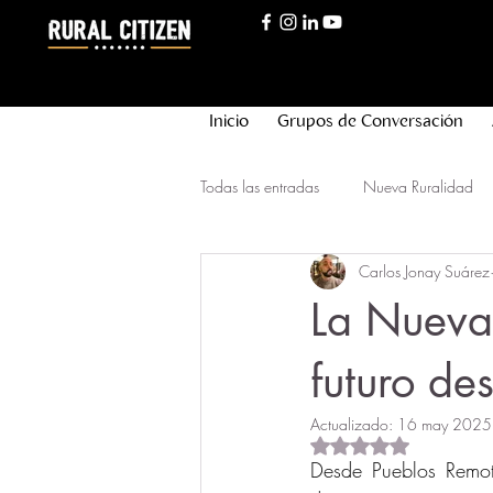
Inicio
Grupos de Conversación
Todas las entradas
Nueva Ruralidad
Carlos Jonay Suárez
Innovación Rural
Nueva Longev
La Nueva
futuro des
Actualizado:
16 may 2025
Obtuvo NaN de 5 est
Desde Pueblos Remot