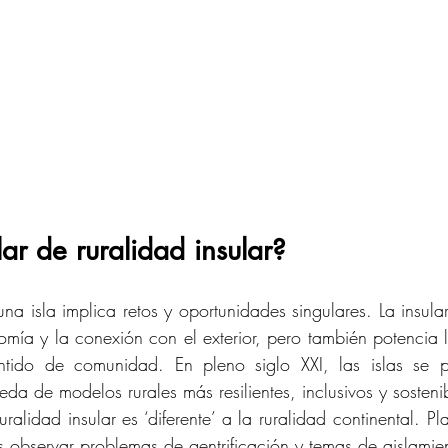
ar de ruralidad insular?
una isla implica retos y oportunidades singulares. La insula
omía y la conexión con el exterior, pero también potencia la
ntido de comunidad. En pleno siglo XXI, las islas se p
eda de modelos rurales más resilientes, inclusivos y sosteni
ralidad insular es ‘diferente’ a la ruralidad continental. Pl
observar problemas de gentrificación y temas de aislamient