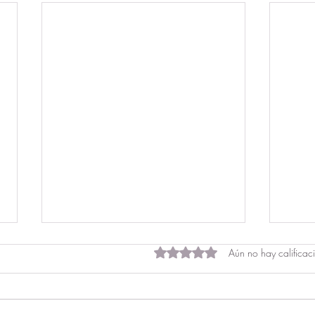
Obtuvo 0 de 5 estrellas.
Aún no hay calificac