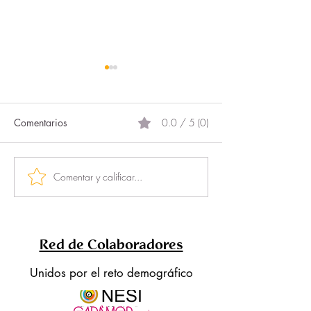
Comentarios
0.0 / 5 (0)
El proyecto más 
Comentar y calificar...
DigitalizaciONG: el
programa que permite a
las asociaciones pasar del
OFF al ON
Red de Colaboradores
Unidos por el reto demográfico