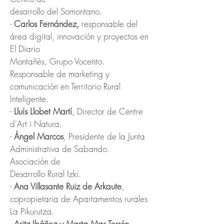
desarrollo del Somontano.
-
Carlos Fernández,
responsable del
área digital, innovación y proyectos en
El Diario
Montañés, Grupo Vocento.
Responsable de marketing y
comunicación en Territorio Rural
Inteligente.
-
Lluís Llobet Martí
,
Director de Centre
d'Art i Natura.
-
Ángel Marcos
,
Presidente de la Junta
Administrativa de Sabando.
Asociación de
Desarrollo Rural Izki.
-
Ana Villasante Ruiz de Arkaute
,
copropietaria de Apartamentos rurales
La Pikurutza.
-
Aritz Ibáñez y Marta Mas Terrón
,