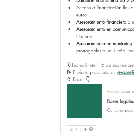
Dotación económica de 2.0
Acceso a financiación flexib
euros
Asesoramiento financiero
 a 
Asesoramiento en comunicac
Harmon. 
Asesoramiento en mentoring
prorrogables a un 1 año, po
🗓️ Fecha límite: 16 de septiembre
📝 Envía tu propuesta a:
vivaces
📁 Bases 👇
www.vivaces.o
1