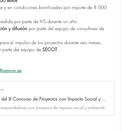
00 euros
le y en condiciones bonificadas por importe de 8.000 
medida por parte de IVS durante un año
ión y difusión
 por parte del equipo de consultores de 
 para el impulso de los proyectos durante seis meses, 
r parte del equipo de 
SECOT
.    
.
@harmon.es
rg
Bases legales del III Concurso de Proyectos con Impacto Social y Ambiental en el Medio Rural - Vivaces
Concurso para emprendedores con proyectos de impacto social y ambiental en zonas rurales, que ofrece premios, financiación y asesoría.