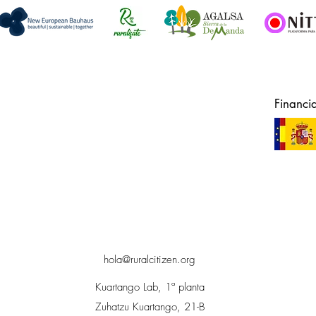
Financi
hola@ruralcitizen.org
Kuartango Lab, 1ª planta
Zuhatzu Kuartango, 21-B