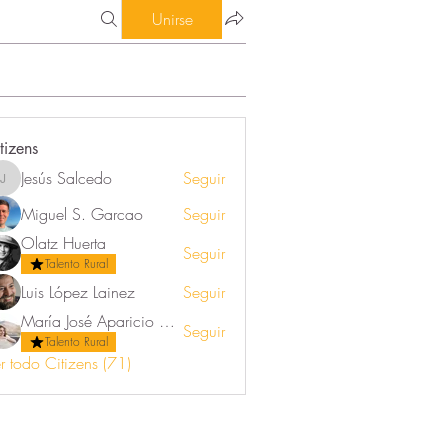
Unirse
tizens
Jesús Salcedo
Seguir
Jesús Salcedo
Miguel S. Garcao
Seguir
Olatz Huerta
Seguir
Talento Rural
Luis López Lainez
Seguir
María José Aparicio Ortega
Seguir
Talento Rural
r todo Citizens (71)