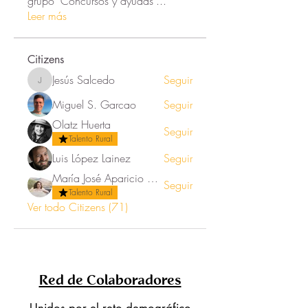
grupo 'Concursos y ayudas'
...
Leer más
Citizens
Jesús Salcedo
Seguir
Jesús Salcedo
Miguel S. Garcao
Seguir
Olatz Huerta
Seguir
Talento Rural
Luis López Lainez
Seguir
María José Aparicio Ortega
Seguir
Talento Rural
Ver todo Citizens (71)
Red de Colaboradores
Unidos por el reto demográfico