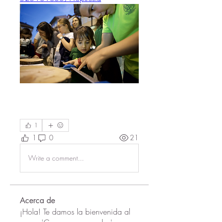
1
1
0
21
Write a comment...
Acerca de
¡Hola! Te damos la bienvenida al