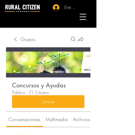
Entrar - Registro
Grupos
Concursos y Ayudas
Público
·
71 Citizens
Unirse
Conversaciones
Multimedia
Archivos
Citizens