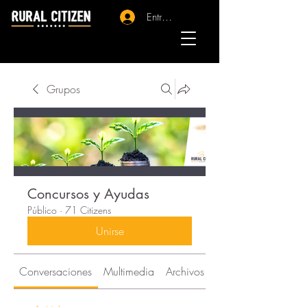
Entrar - Registro
Grupos
Concursos y Ayudas
Público
·
71 Citizens
Unirse
Conversaciones
Multimedia
Archivos
Citizens