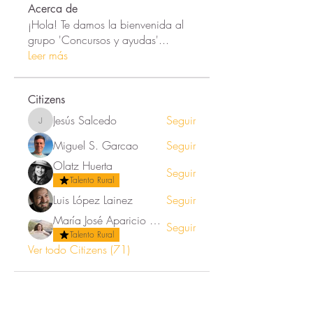
Acerca de
¡Hola! Te damos la bienvenida al
grupo 'Concursos y ayudas'
...
Leer más
Citizens
Jesús Salcedo
Seguir
Jesús Salcedo
Miguel S. Garcao
Seguir
Olatz Huerta
Seguir
Talento Rural
Luis López Lainez
Seguir
María José Aparicio Ortega
Seguir
Talento Rural
Ver todo Citizens (71)