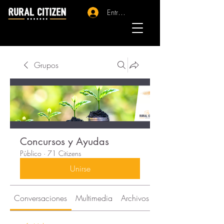
Entrar - Registro
Grupos
Concursos y Ayudas
Público
·
71 Citizens
Unirse
Conversaciones
Multimedia
Archivos
Citizens