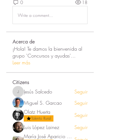
0
18
Write a comment...
Acerca de
¡Hola! Te damos la bienvenida al
grupo 'Concursos y ayudas'
...
Leer más
Citizens
Jesús Salcedo
Seguir
Jesús Salcedo
Miguel S. Garcao
Seguir
Olatz Huerta
Seguir
Talento Rural
Luis López Lainez
Seguir
María José Aparicio Ortega
Seguir