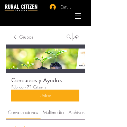
Entrar - Registro
Grupos
Concursos y Ayudas
Público
·
71 Citizens
Unirse
Conversaciones
Multimedia
Archivos
Citizens