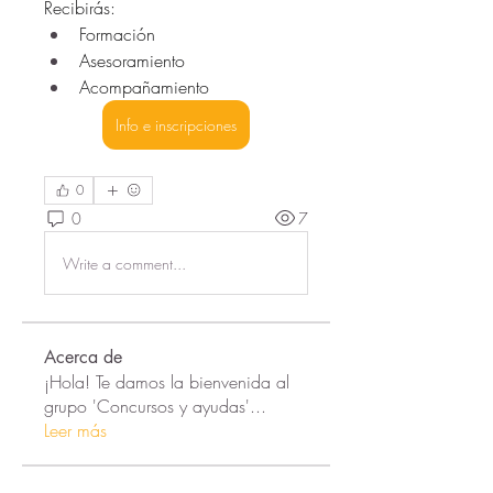
Recibirás:
Formación
Asesoramiento
Acompañamiento
Info e inscripciones
0
0
7
Write a comment...
Acerca de
¡Hola! Te damos la bienvenida al
grupo 'Concursos y ayudas'
...
Leer más