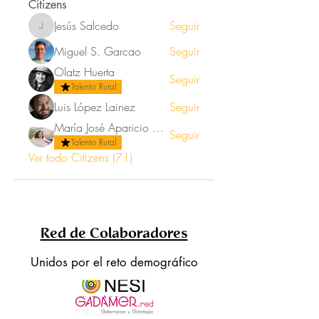
Citizens
Jesús Salcedo
Seguir
Jesús Salcedo
Miguel S. Garcao
Seguir
Olatz Huerta
Seguir
Talento Rural
Luis López Lainez
Seguir
María José Aparicio Ortega
Seguir
Talento Rural
Ver todo Citizens (71)
Red de Colaboradores
Unidos por el reto demográfico