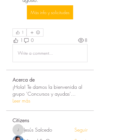
Más info y solicitudes
1
1
0
8
Write a comment...
Acerca de
¡Hola! Te damos la bienvenida al
grupo 'Concursos y ayudas'
...
Leer más
Citizens
Jesús Salcedo
Seguir
Jesús Salcedo