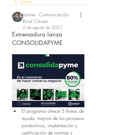
Volver
Jaione - Comunicación
Rural Citizen
6 de agosto de 2025
Extremadura lanza
CONSOLIDAPYME
El programa ofrece 5 líneas de 
ayuda: mejora de los procesos 
productivos, implantación y 
certificación de normas y 