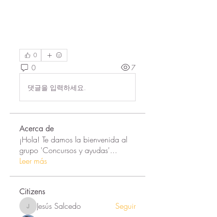
0
0
7
댓글을 입력하세요.
Acerca de
¡Hola! Te damos la bienvenida al
grupo 'Concursos y ayudas'
...
Leer más
Citizens
Jesús Salcedo
Seguir
Jesús Salcedo