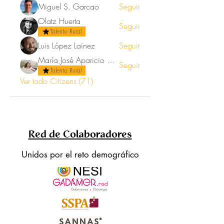
Miguel S. Garcao
Seguir
Olatz Huerta
Seguir
Talento Rural
Luis López Lainez
Seguir
María José Aparicio Ortega
Seguir
Talento Rural
Ver todo Citizens (71)
Red de Colaboradores
Unidos por el reto demográfico