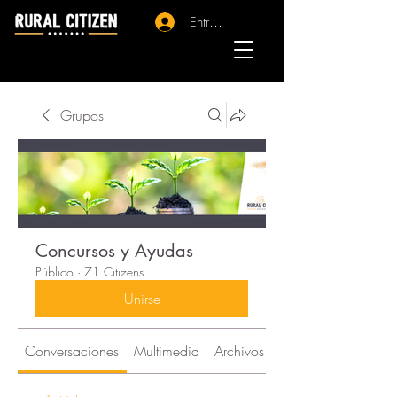
Entrar - Registro
Grupos
Concursos y Ayudas
Público
·
71 Citizens
Unirse
Conversaciones
Multimedia
Archivos
Citizens