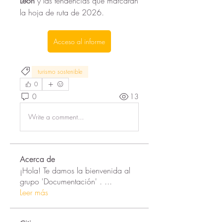
León
 y las tendencias que marcarán 
la hoja de ruta de 2026.
Acceso al informe
turismo sostenible
0
0
13
Write a comment...
Acerca de
¡Hola! Te damos la bienvenida al
grupo 'Documentación' .
...
Leer más