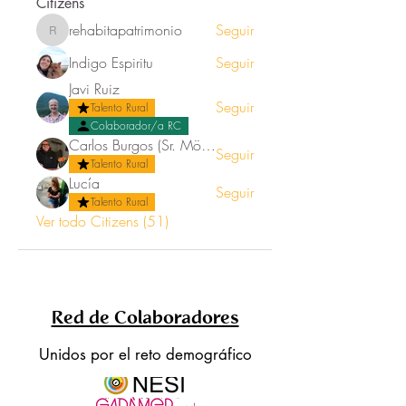
Citizens
rehabitapatrimonio
Seguir
rehabitapatrimonio
Indigo Espiritu
Seguir
Javi Ruiz
Seguir
Talento Rural
Colaborador/a RC
Carlos Burgos (Sr. Mörez)
Seguir
Talento Rural
Lucía
Seguir
Talento Rural
Ver todo Citizens (51)
Red de Colaboradores
Unidos por el reto demográfico