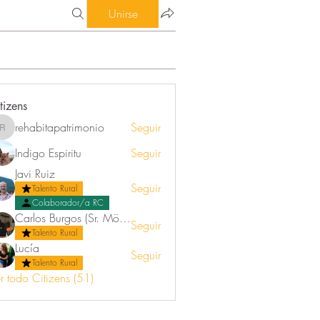
Unirse
tizens
rehabitapatrimonio
Seguir
rehabitapatrimonio
Indigo Espiritu
Seguir
Javi Ruiz
Seguir
Talento Rural
Colaborador/a RC
Carlos Burgos (Sr. Mörez)
Seguir
Talento Rural
Lucía
Seguir
Talento Rural
r todo Citizens (51)