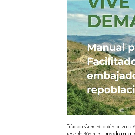
Trébede Comunicación lanza el Ma
repoblación rural, 
basado en la ex