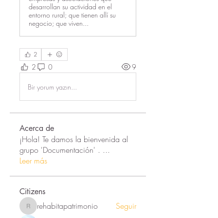
desarrollan su actividad en el
entorno rural; que tienen allí su
negocio; que viven...
2
2
0
9
Bir yorum yazın...
Acerca de
¡Hola! Te damos la bienvenida al
grupo 'Documentación' .
...
Leer más
Citizens
rehabitapatrimonio
Seguir
rehabitapatrimonio