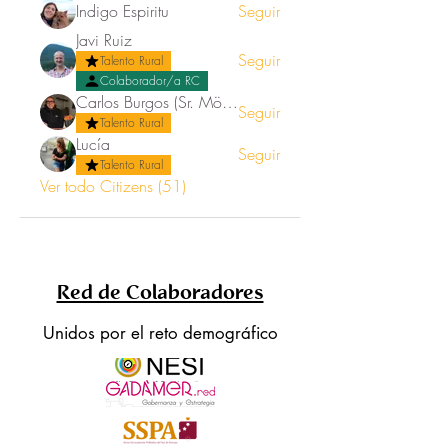
Indigo Espiritu
Seguir
Javi Ruiz
Seguir
Talento Rural
Colaborador/a RC
Carlos Burgos (Sr. Mörez)
Seguir
Talento Rural
Lucía
Seguir
Talento Rural
Ver todo Citizens (51)
Red de Colaboradores
Unidos por el reto demográfico