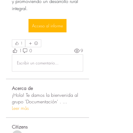
y promoviendo un desarrollo rural 
integral.
Acceso al informe
1
1
0
9
Escribir un comentario...
Acerca de
¡Hola! Te damos la bienvenida al
grupo 'Documentación' .
...
Leer más
Citizens