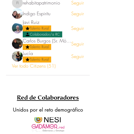
rehabitapatrimonio
Seguir
rehabitapatrimonio
Indigo Espiritu
Seguir
Javi Ruiz
Seguir
Talento Rural
Colaborador/a RC
Carlos Burgos (Sr. Mörez)
Seguir
Talento Rural
Lucía
Seguir
Talento Rural
Ver todo Citizens (51)
Red de Colaboradores
Unidos por el reto demográfico