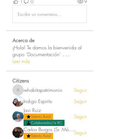
1
0
9
Escribir un comentario...
Acerca de
¡Hola! Te damos la bienvenida al
grupo 'Documentación' .
...
Leer más
Citizens
rehabitapatrimonio
Seguir
rehabitapatrimonio
Indigo Espiritu
Seguir
Javi Ruiz
Seguir
Talento Rural
Colaborador/a RC
Carlos Burgos (Sr. Mörez)
Seguir
Talento Rural