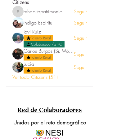
Citizens
rehabitapatrimonio
Seguir
rehabitapatrimonio
Indigo Espiritu
Seguir
Javi Ruiz
Seguir
Talento Rural
Colaborador/a RC
Carlos Burgos (Sr. Mörez)
Seguir
Talento Rural
Lucía
Seguir
Talento Rural
Ver todo Citizens (51)
Red de Colaboradores
Unidos por el reto demográfico