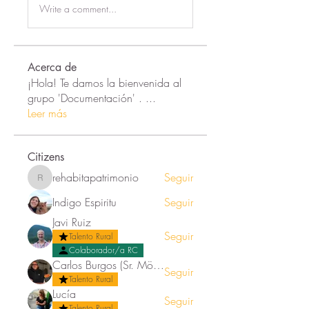
Write a comment...
Acerca de
¡Hola! Te damos la bienvenida al
grupo 'Documentación' .
...
Leer más
Citizens
rehabitapatrimonio
Seguir
rehabitapatrimonio
Indigo Espiritu
Seguir
Javi Ruiz
Seguir
Talento Rural
Colaborador/a RC
Carlos Burgos (Sr. Mörez)
Seguir
Talento Rural
Lucía
Seguir
Talento Rural