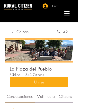
Entrar - Registro
Grupos
La Plaza del Pueblo
Público
·
1343 Citizens
Unirse
Conversaciones
Multimedia
Citizens
Acerca de