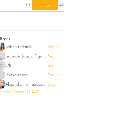
Unirse
tizens
Sabrina García
Seguir
Lexander Loaiza Figueroa
Seguir
Oli
Seguir
Oli
inesvalentina1
Seguir
inesvalentina1
Alejandro Hernández Renner
Seguir
r todo Citizens (1343)