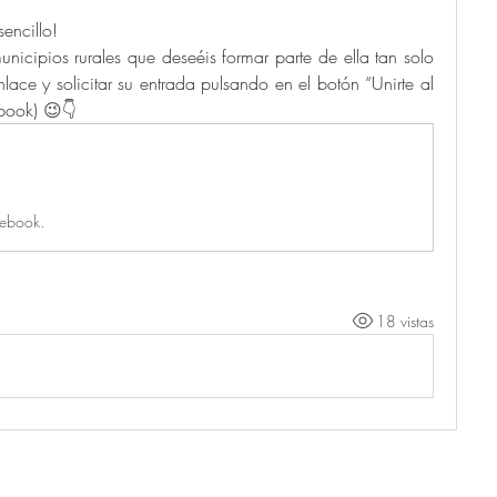
encillo! 
unicipios rurales que deseéis formar parte de ella tan solo 
lace y solicitar su entrada pulsando en el botón “Unirte al 
book)
 😉👇
cebook.
18 vistas