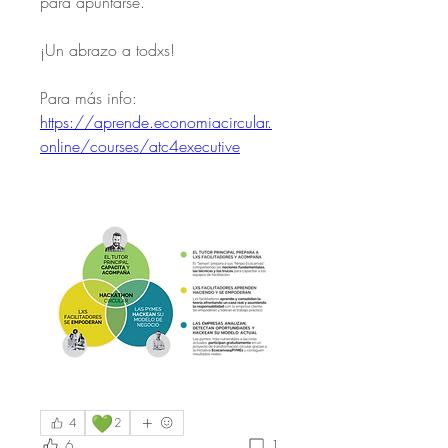
para apuntarse.
¡Un abrazo a todxs!
Para más info: 
https://aprende.economiacircular.
online/courses/atc4executive
💚
4
2
6
1