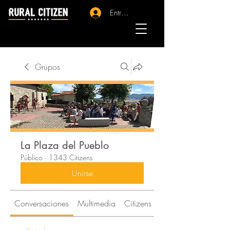
Entrar - Registro
Grupos
La Plaza del Pueblo
Público
·
1343 Citizens
Unirse
Conversaciones
Multimedia
Citizens
Acerca de