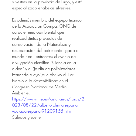
silvestres en la provincia de Lugo, y está 
especializado enabejas silvestres.
Es además miembro del equipo técnico 
de la Asociación Corripa, ONG de 
carácter medioambiental que 
realizadistintos proyectos de 
conservación de la Naturaleza y 
recuperación del patrimonio ligado al 
mundo rural, entreotros el evento de 
divulgación científica “Ciencia en la 
aldea” y el “Jardín de polinizadores 
Fernando Fueyo”,que obtuvo el 1er 
Premio a la Sostenibilidad en el 
Congreso Nacional de Medio 
Ambiente.
https://www.lne.es/asturianos/ibias/2
023/08/22/alberto-afirma-espana-
vaciada-espana-91209155.html
Saludos y suertel