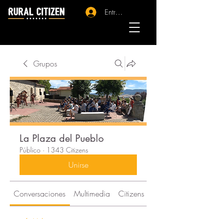
Entrar - Registro
Grupos
La Plaza del Pueblo
Público
·
1343 Citizens
Unirse
Conversaciones
Multimedia
Citizens
Acerca de