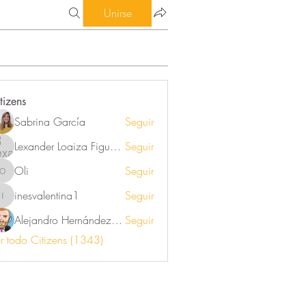
Unirse
tizens
Sabrina García
Seguir
Lexander Loaiza Figueroa
Seguir
Oli
Seguir
Oli
inesvalentina1
Seguir
inesvalentina1
Alejandro Hernández Renner
Seguir
r todo Citizens (1343)