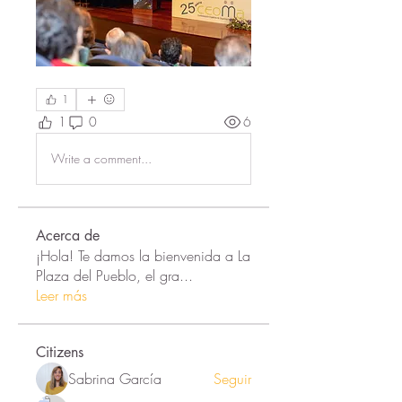
1
1
0
6
Write a comment...
Acerca de
¡Hola! Te damos la bienvenida a La
Plaza del Pueblo, el gra
...
Leer más
Citizens
Sabrina García
Seguir