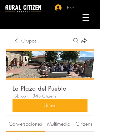
Entrar - Registro
Grupos
La Plaza del Pueblo
Público
·
1343 Citizens
Unirse
Conversaciones
Multimedia
Citizens
Acerca de