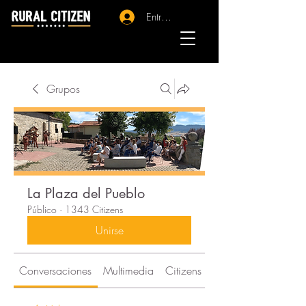
Entrar - Registro
Grupos
La Plaza del Pueblo
Público
·
1343 Citizens
Unirse
Conversaciones
Multimedia
Citizens
Acerca de