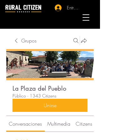
Entrar - Registro
Grupos
La Plaza del Pueblo
Público
·
1343 Citizens
Unirse
Conversaciones
Multimedia
Citizens
Acerca de