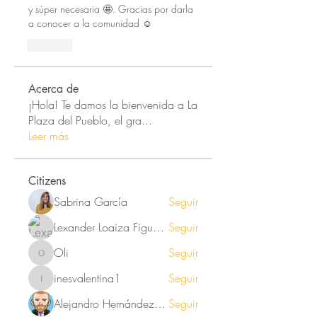
y súper necesaria 🤩. Gracias por darla 
a conocer a la comunidad ☺️
Like
Acerca de
¡Hola! Te damos la bienvenida a La
Plaza del Pueblo, el gra
...
Leer más
Citizens
Sabrina García
Seguir
Lexander Loaiza Figueroa
Seguir
Oli
Seguir
Oli
inesvalentina1
Seguir
inesvalentina1
Alejandro Hernández Renner
Seguir