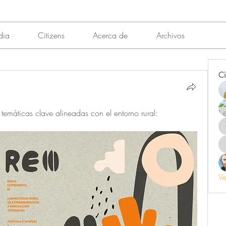
dia
Citizens
Acerca de
Archivos
Ci
 temáticas clave alineadas con el entorno rural:
Ve