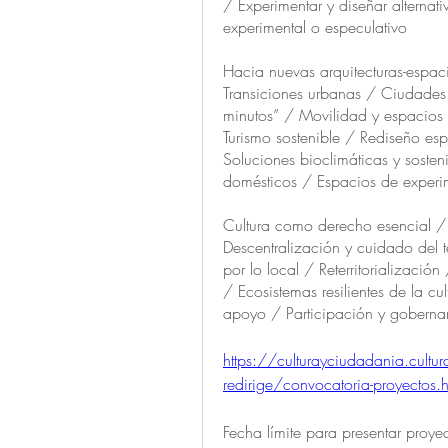
/ Experimentar y diseñar alternativa
experimental o especulativo
Hacia nuevas arquitecturas-espacio
Transiciones urbanas / Ciudades 
minutos” / Movilidad y espacios 
Turismo sostenible / Rediseño esp
Soluciones bioclimáticas y sosteni
domésticos / Espacios de experi
Cultura como derecho esencial / R
Descentralización y cuidado del te
por lo local / Reterritorializació
/ Ecosistemas resilientes de la 
apoyo / Participación y gobernan
https://culturayciudadania.cultu
redirige/convocatoria-proyectos.h
Fecha límite para presentar proye