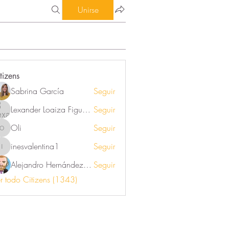
Unirse
tizens
Sabrina García
Seguir
Lexander Loaiza Figueroa
Seguir
Oli
Seguir
Oli
inesvalentina1
Seguir
inesvalentina1
Alejandro Hernández Renner
Seguir
r todo Citizens (1343)