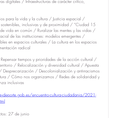
s digitales / Infraestructuras de carácter crítico, 
s para la vida y la cultura / Justicia espacial / 
sostenibles, inclusivas y de proximidad / “Ciudad 15 
de vida en común / Ruralizar las mentes y las vidas / 
acial de las instituciones: modelos emergentes / 
bles en espacios culturales / La cultura en los espacios 
mentación radical
epensar tiempos y prioridades de la acción cultural / 
rritorio / Relocalización y diversidad cultural / Apuesta 
n / Desprecarización / Descolonialización y antirracismos 
cultura / Cómo nos organizamos / Redes de solidaridad y 
za inclusivas
raydeporte.gob.es/encuentro-cultura-ciudadania/2021-
tml
ctos: 27 de junio