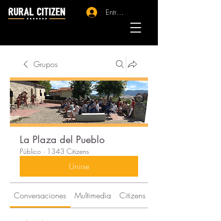
Entrar - Registro
Grupos
La Plaza del Pueblo
Público
·
1343 Citizens
Unirse
Conversaciones
Multimedia
Citizens
Acerca de