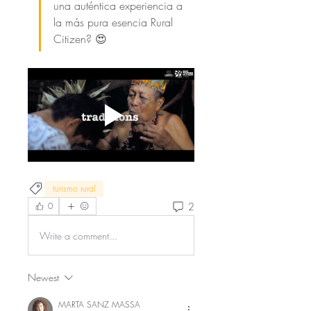
una auténtica experiencia a 
la más pura esencia Rural 
Citizen? 😍
turismo rural
2
0
Write a comment...
Newest
MARTA SANZ MASSA