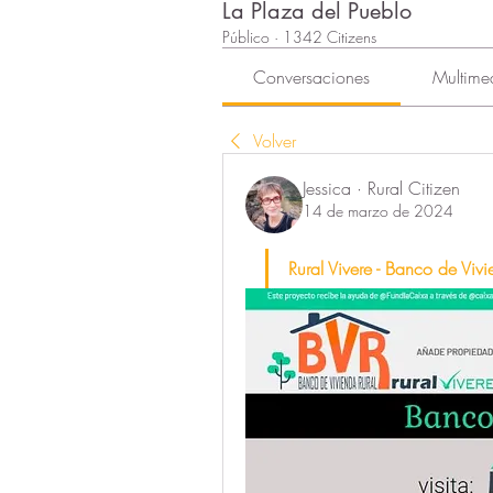
La Plaza del Pueblo
Público
·
1342 Citizens
Conversaciones
Multime
Volver
Jessica · Rural Citizen
14 de marzo de 2024
Rural Vivere - Banco de Vivi