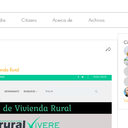
dia
Citizens
Acerca de
Archivos
Ci
enda Rural
Ve