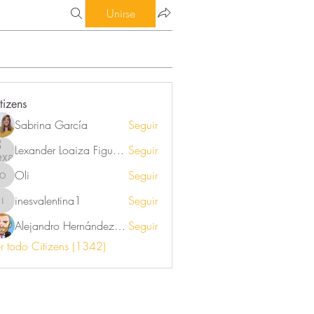
Unirse
tizens
Sabrina García
Seguir
Lexander Loaiza Figueroa
Seguir
Oli
Seguir
Oli
inesvalentina1
Seguir
inesvalentina1
Alejandro Hernández Renner
Seguir
r todo Citizens (1342)