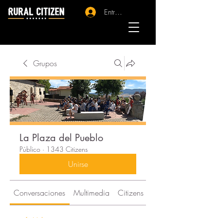
Entrar - Registro
Grupos
La Plaza del Pueblo
Público
·
1343 Citizens
Unirse
Conversaciones
Multimedia
Citizens
Acerca de