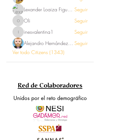
Lexander Loaiza Figueroa
Seguir
Oli
Seguir
Oli
inesvalentina1
Seguir
inesvalentina1
Alejandro Hernández Renner
Seguir
Ver todo Citizens (1343)
Red de Colaboradores
Unidos por el reto demográfico