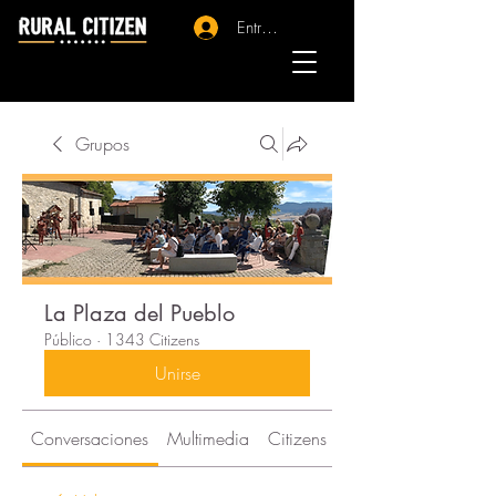
Entrar - Registro
Grupos
La Plaza del Pueblo
Público
·
1343 Citizens
Unirse
Conversaciones
Multimedia
Citizens
Acerca de