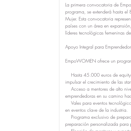
La primera convocatoria de Emp
programa, se extenderá hasta el 8
Mujer. Esta convocatoria represe
países con un área en expansión, 
líderes tecnológicas femeninas d
Apoyo Integral para Emprendedor
EmpoWOMEN ofrece un programa 
    Hasta 45.000 euros de equity-free funding: Financiamiento sin dilución de capital para 
impulsar el crecimiento de las star
    Acceso a mentores de alto nivel: Orientación de expertos en el campo para guiar a las 
emprendedoras en su camino haci
    Vales para eventos tecnológicos: Oportunidades para establecer redes, aprender y crecer 
en eventos clave de la industria.
    Programa exclusivo de preparación para la inversión con Business Angels: Una 
preparación personalizada para p
    Elección de mentores y expertos según necesidades individuales: Un enfoque 