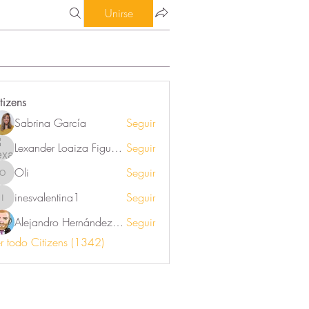
Unirse
tizens
Sabrina García
Seguir
Lexander Loaiza Figueroa
Seguir
Oli
Seguir
Oli
inesvalentina1
Seguir
inesvalentina1
Alejandro Hernández Renner
Seguir
r todo Citizens (1342)