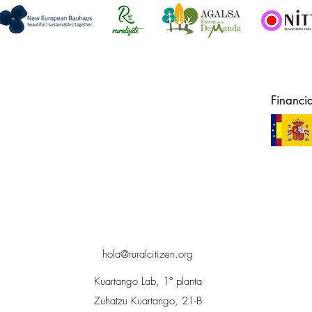
Financi
hola@ruralcitizen.org
Kuartango Lab, 1ª planta
Zuhatzu Kuartango, 21-B