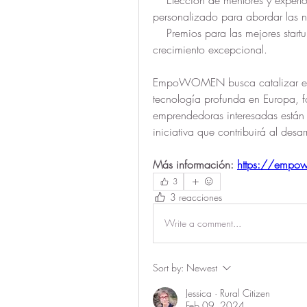
personalizado para abordar las 
    Premios para las mejores startups por cohorte: Reconocimiento y estímulo para el 
crecimiento excepcional.
EmpoWOMEN busca catalizar el ca
tecnología profunda en Europa, f
emprendedoras interesadas están i
iniciativa que contribuirá al desar
Más información: 
https://empow
3
3 reacciones
Write a comment...
Sort by:
Newest
Jessica · Rural Citizen
Feb 09, 2024