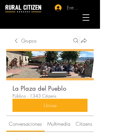
Entrar - Registro
Grupos
La Plaza del Pueblo
Público
·
1343 Citizens
Unirse
Conversaciones
Multimedia
Citizens
Acerca de