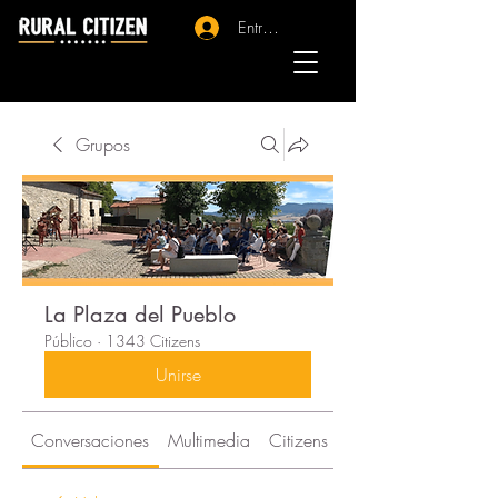
Entrar - Registro
Grupos
La Plaza del Pueblo
Público
·
1343 Citizens
Unirse
Conversaciones
Multimedia
Citizens
Acerca de