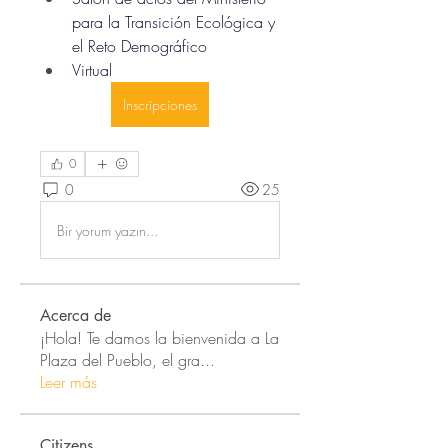
para la Transición Ecológica y 
el Reto Demográfico
Virtual
Inscripciones
0
0
25
Bir yorum yazın...
Acerca de
¡Hola! Te damos la bienvenida a La
Plaza del Pueblo, el gra
...
Leer más
Citizens