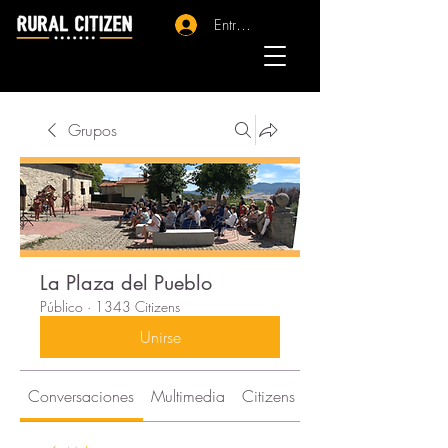
Entrar - Registro
Grupos
La Plaza del Pueblo
Público
·
1343 Citizens
Unirse
Conversaciones
Multimedia
Citizens
Acerca de