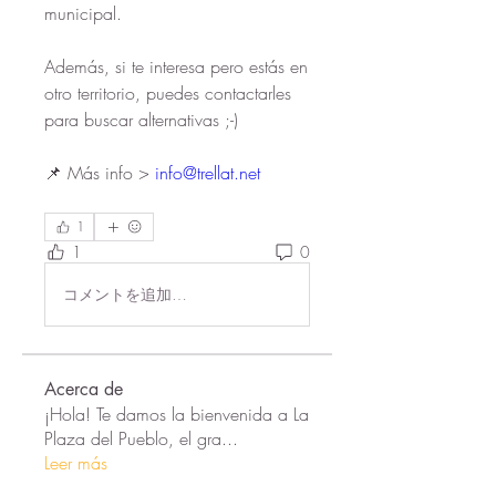
municipal.
Además, si te interesa pero estás en 
otro territorio, puedes contactarles 
para buscar alternativas ;-)
📌 Más info > 
info@trellat.net
1
1
0
コメントを追加…
Acerca de
¡Hola! Te damos la bienvenida a La
Plaza del Pueblo, el gra
...
Leer más