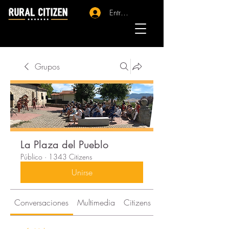
Entrar - Registro
Grupos
La Plaza del Pueblo
Público
·
1343 Citizens
Unirse
Conversaciones
Multimedia
Citizens
Acerca de